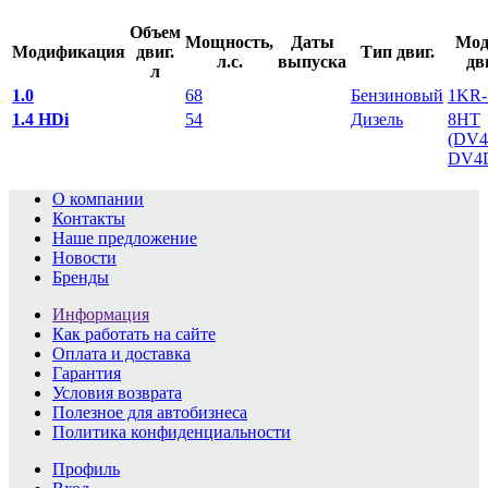
Объем
Мощность,
Даты
Мод
Модификация
двиг.
Тип двиг.
л.с.
выпуска
дв
л
1.0
68
Бензиновый
1KR-
1.4 HDi
54
Дизель
8HT
(DV4
DV4
О компании
Контакты
Наше предложение
Новости
Бренды
Информация
Как работать на сайте
Оплата и доставка
Гарантия
Условия возврата
Полезное для автобизнеса
Политика конфиденциальности
Профиль