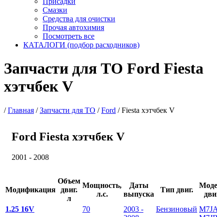
Присадки
Смазки
Средства для очистки
Прочая автохимия
Посмотреть все
КАТАЛОГИ (подбор расходников)
Запчасти для ТО Ford Fiesta
хэтчбек V
/
Главная
/
Запчасти для ТО
/
Ford
/
Fiesta хэтчбек V
Ford Fiesta хэтчбек V
2001 - 2008
Объем
Мощность,
Даты
Моде
Модификация
двиг.
Тип двиг.
л.с.
выпуска
дви
л
1.25 16V
70
2003 -
Бензиновый
M7JA