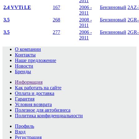
2011
2.4 VVTi LE
167
2006 -
Бензиновый
2AZ-
2011
3.5
268
2008 -
Бензиновый
2GR-
2011
3.5
277
2006 -
Бензиновый
2GR-
2011
О компании
Контакты
Наше предложение
Новости
Бренды
Информация
Как работать на сайте
Оплата и доставка
Гарантия
Условия возврата
Полезное для автобизнеса
Политика конфиденциальности
Профиль
Вход
Регистрация