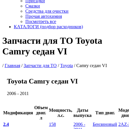
Присадки
Смазки
Средства для очистки
Прочая автохимия
Посмотреть все
КАТАЛОГИ (подбор расходников)
Запчасти для ТО Toyota
Camry седан VI
/
Главная
/
Запчасти для ТО
/
Toyota
/
Camry седан VI
Toyota Camry седан VI
2006 - 2011
Объем
Мощность,
Даты
Моде
Модификация
двиг.
Тип двиг.
л.с.
выпуска
дви
л
2.4
158
2006 -
Бензиновый
2AZ-