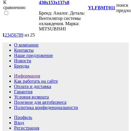
К
430x153x137x8
поиск
сравнению
YLFBMT011
предл
Бренд: Аналог. Деталь:
Вентилятор системы
охлаждения. Марка:
MITSUBISHI
1
2
3
4
5
6
7
8
9
из 25
О компании
Контакты
Наше предложение
Новости
Бренды
Информация
Как работать на сайте
Оплата и доставка
Гарантия
Условия возврата
Полезное для автобизнеса
Политика конфиденциальности
Профиль
Вход
Регистрация