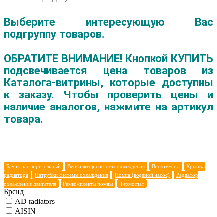
Выберите интересующую Вас
подгруппу товаров.
ОБРАТИТЕ ВНИМАНИЕ! Кнопкой КУПИТЬ
подсвечивается цена товаров из
Каталога-витрины, которые доступны
к заказу. Чтобы проверить цены и
наличие аналогов, нажмите на артикул
товара.
Бачок расширительный
Вентилятор системы охлаждения
Вискомуфта
Крышка
радиатора
Патрубки системы охлаждения
Помпа (водяной насос)
Радиатор
охлаждения двигателя
Ремкомплекты помпы
Термостат
Бренд
AD radiators
AISIN