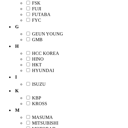
FSK
FUJI
FUTABA
FYC
G
GEUN YOUNG
GMB
H
HCC KOREA
HINO
HKT
HYUNDAI
I
ISUZU
K
KBP
KROSS
M
MASUMA
MITSUBISHI