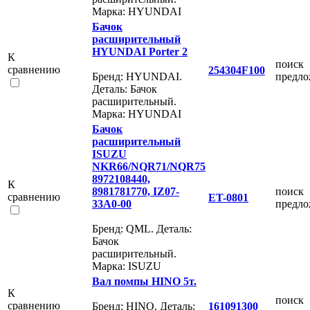
Марка: HYUNDAI
Бачок
расширительный
HYUNDAI Porter 2
К
поиск
сравнению
254304F100
Бренд: HYUNDAI.
предл
Деталь: Бачок
расширительный.
Марка: HYUNDAI
Бачок
расширительный
ISUZU
NKR66/NQR71/NQR75
8972108440,
К
8981781770, IZ07-
поиск
сравнению
ET-0801
33A0-00
предл
Бренд: QML. Деталь:
Бачок
расширительный.
Марка: ISUZU
Вал помпы HINO 5т.
К
поиск
сравнению
Бренд: HINO. Деталь:
161091300