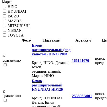
Марка
HINO
HYUNDAI
ISUZU
MAZDA
MITSUBISHI
NISSAN
TOYOTA
Фото
Название
Артикул
Це
Бачок
расширительный (под
капотом) HINO P09С
К
поиск
сравнению
166141070
Бренд: HINO. Деталь:
предл
Бачок
расширительный.
Марка: HINO
Бачок
расширительный
HYUNDAI HD120
К
поиск
сравнению
253606A001
Бренд: HYUNDAI.
предл
Деталь: Бачок
расширительный.