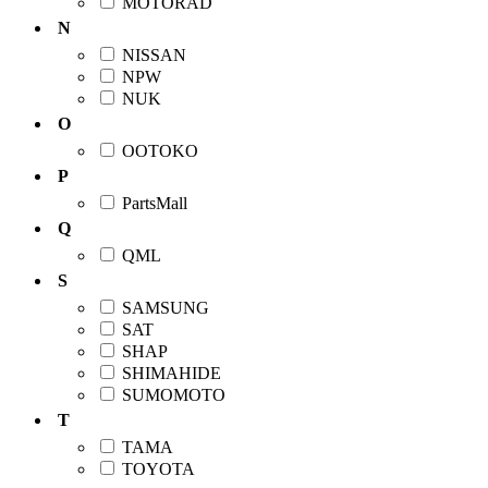
MOTORAD
N
NISSAN
NPW
NUK
O
OOTOKO
P
PartsMall
Q
QML
S
SAMSUNG
SAT
SHAP
SHIMAHIDE
SUMOMOTO
T
TAMA
TOYOTA