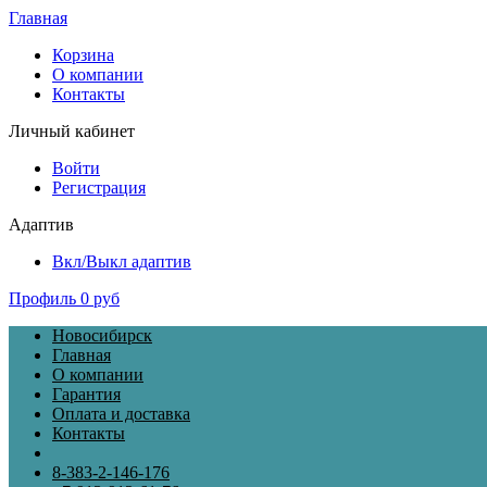
Главная
Корзина
О компании
Контакты
Личный кабинет
Войти
Регистрация
Адаптив
Вкл/Выкл адаптив
Профиль
0 руб
Новосибирск
Главная
О компании
Гарантия
Оплата и доставка
Контакты
8-383-2-146-176