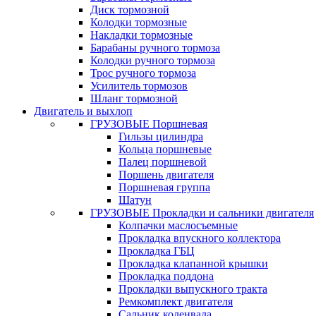
Диск тормозной
Колодки тормозные
Накладки тормозные
Барабаны ручного тормоза
Колодки ручного тормоза
Трос ручного тормоза
Усилитель тормозов
Шланг тормозной
Двигатель и выхлоп
ГРУЗОВЫЕ Поршневая
Гильзы цилиндра
Кольца поршневые
Палец поршневой
Поршень двигателя
Поршневая группа
Шатун
ГРУЗОВЫЕ Прокладки и сальники двигателя
Колпачки маслосъемные
Прокладка впускного коллектора
Прокладка ГБЦ
Прокладка клапанной крышки
Прокладка поддона
Прокладки выпускного тракта
Ремкомплект двигателя
Сальник коленвала