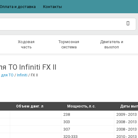
Оплата и доставка
Контакты
Ходовая
Тормозная
Двигатель и
часть
система
выхлоп
 ТО Infiniti FX II
 для ТО
/
Infiniti
/
FX II
Объем двиг. л
Мощность, л.с.
Даты вып
238
2009 - 2013
303
2008 - 2013
307
2008 - 2013
320-333
2010 - 2013