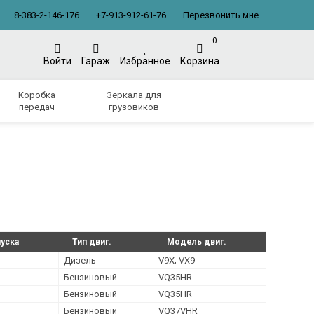
8-383-2-146-176
+7-913-912-61-76
Перезвонить мне
0
Войти
Гараж
Избранное
Корзина
Коробка
Зеркала для
передач
грузовиков
уска
Тип двиг.
Модель двиг.
Дизель
V9X; VX9
Бензиновый
VQ35HR
Бензиновый
VQ35HR
Бензиновый
VQ37VHR