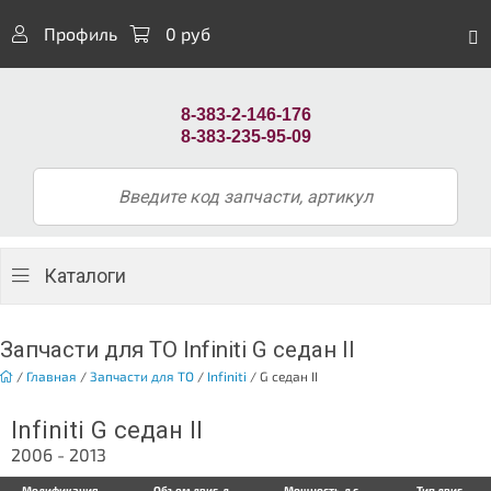
Профиль
0 руб
8-383-2-146-176
8-383-235-95-09
Каталоги
Запчасти для ТО Infiniti G седан II
/
Главная
/
Запчасти для ТО
/
Infiniti
/
G седан II
Infiniti G седан II
2006 - 2013
Модификация
Объем двиг. л
Мощность, л.с.
Тип двиг.