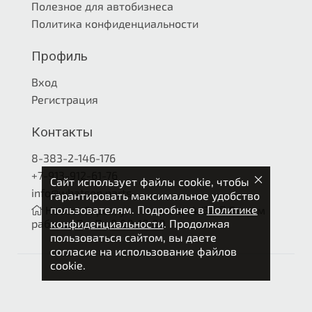
Полезное для автобизнеса
Политика конфиденциальности
Профиль
Вход
Регистрация
Контакты
8-383-2-146-176
+7-913-912-61-76
Сайт использует файлы cookie, чтобы
info@whatson.parts
гарантировать максимальное удобство
пользователям. Подробнее в
Политике
Новосибирск, ул. Петухова 4/3А
Режим
конфиденциальности
. Продолжая
работы: Пн-Пт 9.00-18.00
пользоваться сайтом, вы даете
согласие на использование файлов
cookie.