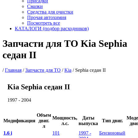
Присадки
Смазки
Средства для очистки
Прочая автохимия
Посмотреть все
КАТАЛОГИ (подбор расходников)
Запчасти для ТО Kia Sephia
седан II
/
Главная
/
Запчасти для ТО
/
Kia
/
Sephia седан II
Kia Sephia седан II
1997 - 2004
Объем
Мощность,
Даты
Моде
Модификация
двиг.
Тип двиг.
л.с.
выпуска
дви
л
1.6 i
101
1997 -
Бензиновый