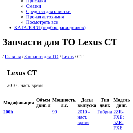
Присадки
Смазки
Средства для очистки
Прочая автохимия
Посмотреть все
КАТАЛОГИ (подбор расходников)
Запчасти для ТО Lexus CT
/
Главная
/
Запчасти для ТО
/
Lexus
/
CT
Lexus CT
2010 - наст. время
Объем
Мощность,
Даты
Тип
Модель
Модификация
двиг. л
л.с.
выпуска
двиг.
двиг.
200h
99
2010 -
Гибрид
2ZR-
наст.
FXE;
время
5ZR-
FXE