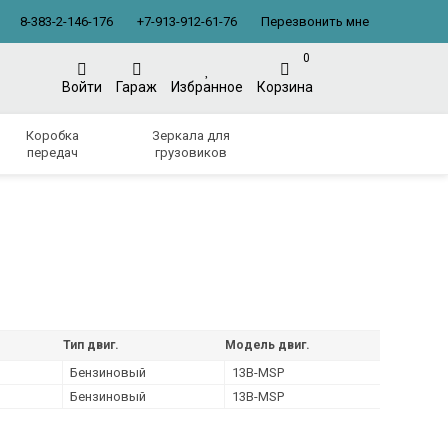
8-383-2-146-176
+7-913-912-61-76
Перезвонить мне
0
Войти
Гараж
Избранное
Корзина
Коробка
Зеркала для
передач
грузовиков
Тип двиг.
Модель двиг.
Бензиновый
13B-MSP
Бензиновый
13B-MSP