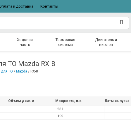
Оплата и доставка
Контакты
Ходовая
Тормозная
Двигатель и
часть
система
выхлоп
ля ТО Mazda RX-8
 для ТО
/
Mazda
/
RX-8
Объем двиг. л
Мощность, л.с.
Даты выпуска
231
192