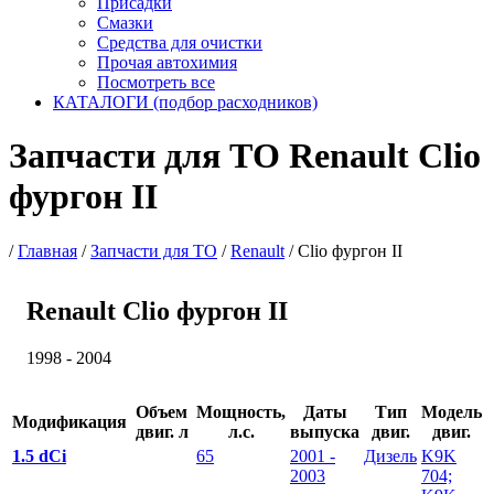
Присадки
Смазки
Средства для очистки
Прочая автохимия
Посмотреть все
КАТАЛОГИ (подбор расходников)
Запчасти для ТО Renault Clio
фургон II
/
Главная
/
Запчасти для ТО
/
Renault
/
Clio фургон II
Renault Clio фургон II
1998 - 2004
Объем
Мощность,
Даты
Тип
Модель
Модификация
двиг. л
л.с.
выпуска
двиг.
двиг.
1.5 dCi
65
2001 -
Дизель
K9K
2003
704;