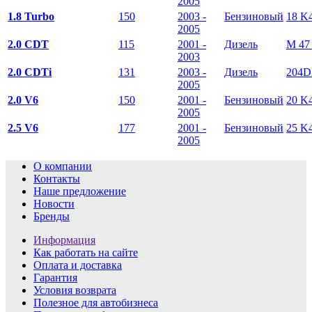
2005
1.8 Turbo
150
2003 -
Бензиновый
18 K
2005
2.0 CDT
115
2001 -
Дизель
M 47
2003
2.0 CDTi
131
2003 -
Дизель
204D
2005
2.0 V6
150
2001 -
Бензиновый
20 K
2005
2.5 V6
177
2001 -
Бензиновый
25 K
2005
О компании
Контакты
Наше предложение
Новости
Бренды
Информация
Как работать на сайте
Оплата и доставка
Гарантия
Условия возврата
Полезное для автобизнеса